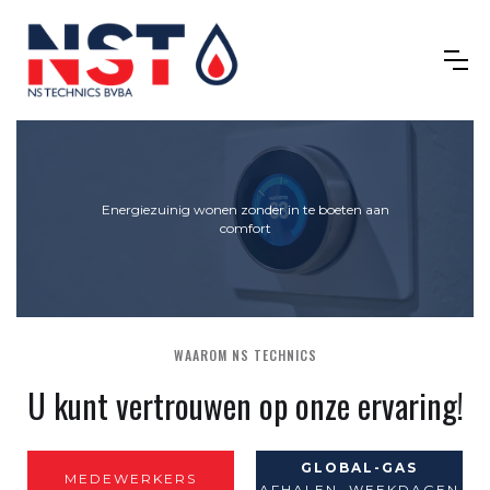
Energiezuinig wonen zonder in te boeten aan
comfort
Slide 2 of 3.
WAAROM NS TECHNICS
U kunt vertrouwen op onze ervaring!
GLOBAL-GAS
MEDEWERKERS
AFHALEN, WEEKDAGEN